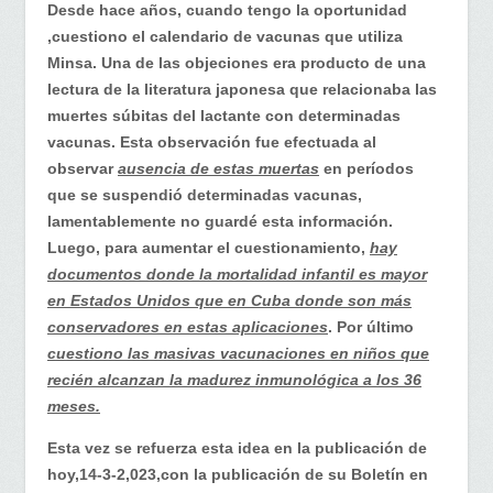
y
Desde hace años, cuando tengo la oportunidad
las
,cuestiono el calendario de vacunas que utiliza
opiniones
Minsa. Una de las objeciones era producto de una
de
lectura de la literatura japonesa que relacionaba las
expertos
muertes súbitas del lactante con determinadas
mundiales
vacunas. Esta observación fue efectuada al
observar
ausencia de estas muertas
en períodos
que se suspendió determinadas vacunas,
lamentablemente no guardé esta información.
Luego, para aumentar el cuestionamiento,
hay
documentos donde la mortalidad infantil es mayor
en Estados Unidos que en Cuba donde son más
conservadores en estas aplicaciones
. Por último
cuestiono las masivas vacunaciones en niños que
recién alcanzan la madurez inmunológica a los 36
meses.
Esta vez se refuerza esta idea en la publicación de
hoy,14-3-2,023,con la publicación de su Boletín en