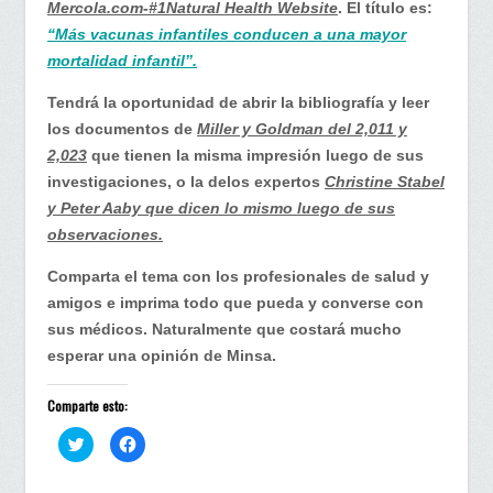
Mercola.com-#1Natural Health Website
. El título es:
“Más vacunas infantiles conducen a una mayor
mortalidad infantil”.
Tendrá la oportunidad de abrir la bibliografía y leer
los documentos de
Miller y Goldman del 2,011 y
2,023
que tienen la misma impresión luego de sus
investigaciones, o la delos expertos
Christine Stabel
y Peter Aaby que dicen lo mismo luego de sus
observaciones.
Comparta el tema con los profesionales de salud y
amigos e imprima todo que pueda y converse con
sus médicos. Naturalmente que costará mucho
esperar una opinión de Minsa.
Comparte esto:
H
H
a
a
z
z
c
c