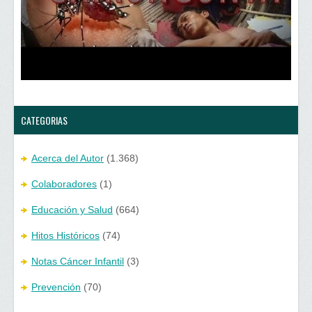
e
v
n
e
t
n
a
t
n
a
a
n
n
a
u
n
e
u
v
e
a
v
)
a
)
CATEGORIAS
Acerca del Autor
(1.368)
Colaboradores
(1)
Educación y Salud
(664)
Hitos Históricos
(74)
Notas Cáncer Infantil
(3)
Prevención
(70)