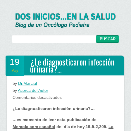
¿Le diagnosticaron infección
19
urinaria?…
May
by
Dr.Marcial
by
Acerca del Autor
en
Comentarios desactivados
¿Le
¿Le diagnosticaron infección urinaria?…
diagnosticaron
infección
…es momento de leer esta publicación de
urinaria?…
Mercola.com español
del día de hoy,19-5-2,205.
La