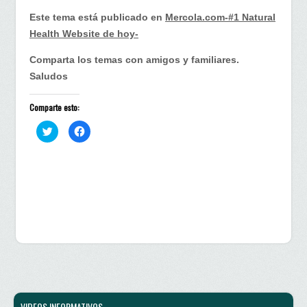
Este tema está publicado en
Mercola.com-#1 Natural
Health Website de hoy-
Comparta los temas con amigos y familiares.
Saludos
Comparte esto:
H
H
a
a
z
z
c
c
l
l
i
i
c
c
p
p
a
a
r
r
a
a
c
c
o
o
m
m
p
p
a
a
r
r
t
t
i
i
r
r
e
e
n
n
VIDEOS INFORMATIVOS