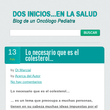
Lo necesario que es el
13
colesterol…
Feb
by
Dr.Marcial
by
Acerca del Autor
en
No hay comentarios
Lo
Lo necesario que es el colesterol…
necesario
que
… es un tema que preocupa a muchas personas,
es
tienen en su cabeza muchas ideas impuestas por el