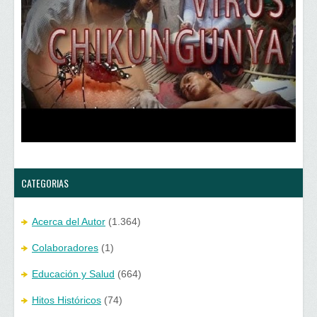
CATEGORIAS
Acerca del Autor
(1.364)
Colaboradores
(1)
Educación y Salud
(664)
Hitos Históricos
(74)