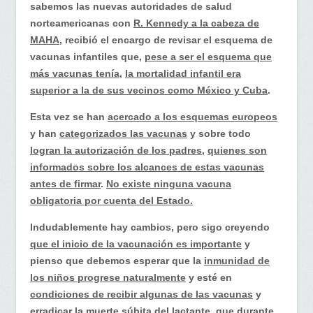
sabemos las nuevas autoridades de salud
norteamericanas con
R. Kennedy a la cabeza de
MAHA
, recibió el encargo de revisar el esquema de
vacunas infantiles que,
pese a ser el esquema que
más vacunas tenía
,
la mortalidad infantil era
superior a la de sus vecinos como México y Cuba
.
Esta vez se han
acercado a los esquemas europeos
y han
categorizados las vacunas
y sobre todo
logran la autorización de los padres,
quienes son
informados sobre los alcances de estas vacunas
antes de firmar
.
No existe ninguna vacuna
obligatoria por cuenta del Estado.
Indudablemente hay cambios, pero sigo creyendo
que el inicio de la vacunación es importante
y
pienso que debemos esperar que la
inmunidad de
los niños progrese naturalmente
y esté en
condiciones de recibir algunas de las vacunas
y
erradicar la muerte súbita del lactante
,
que durante