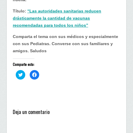
Título:
“Las autoridades sanitarias reducen
drásticamente la cantidad de vacunas
recomendadas para todos los niños”
Comparta el tema con sus médicos y especialmente
con sus Pediatras. Converse con sus familiares y
amigos. Saludos
Comparte esto:
H
H
a
a
z
z
c
c
l
l
i
i
c
c
p
p
a
a
r
r
a
a
Deja un comentario
c
c
o
o
m
m
p
p
a
a
r
r