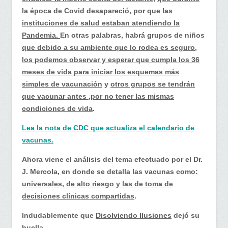
la época de Covid desapareció, por que las
instituciones de salud estaban atendiendo la
Pandemia.
En otras palabras, habrá grupos de niños
que debido a su ambiente que lo rodea es seguro,
los podemos observar y esperar que cumpla los 36
meses de vida para iniciar los esquemas más
simples de vacunación
y
otros grupos se tendrán
que vacunar antes ,por no tener las mismas
condiciones de vida
.
Lea la nota de CDC que actualiza el calendario de
vacunas.
Ahora viene el análisis del tema efectuado por el Dr.
J. Mercola, en donde se detalla las vacunas como:
universales, de alto riesgo y las de toma de
decisiones clínicas compartidas
.
Indudablemente que
Disolviendo Ilusiones
dejó su
huella.