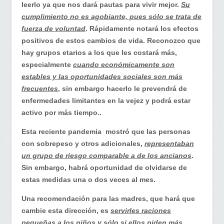
bajar
leerlo ya que nos dará pautas para vivir mejor.
Su
de
cumplimiento no es agobiante, pues sólo se trata de
peso
fuerza de voluntad
. Rápidamente notará los efectos
positivos de estos cambios de vida. Reconozco que
hay grupos etarios a los que les costará más,
especialmente
cuando económicamente son
estables y las oportunidades sociales son más
frecuentes
, sin embargo hacerlo le prevendrá de
enfermedades limitantes en la vejez y podrá estar
activo por más tiempo..
Esta reciente pandemia mostró que las personas
con sobrepeso y otros adicionales,
representaban
un grupo de riesgo comparable a de los ancianos
.
Sin embargo, habrá oportunidad de olvidarse de
estas medidas una o dos veces al mes.
Una recomendación para las madres, que hará que
cambie esta dirección, es
servirles raciones
pequeñas a los niños y sólo si ellos piden más