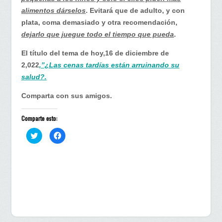
alimentos dárselos
. Evitará que de adulto, y con
plata, coma demasiado y otra recomendación,
dejarlo que juegue todo el tiempo que pueda
.
El título del tema de hoy,16 de diciembre de
2,022
,”¿Las cenas tardías están arruinando su
salud?.
Comparta con sus amigos.
Comparte esto:
H
H
a
a
z
z
c
c
l
l
i
i
c
c
p
p
a
a
r
r
a
a
c
c
o
o
m
m
p
p