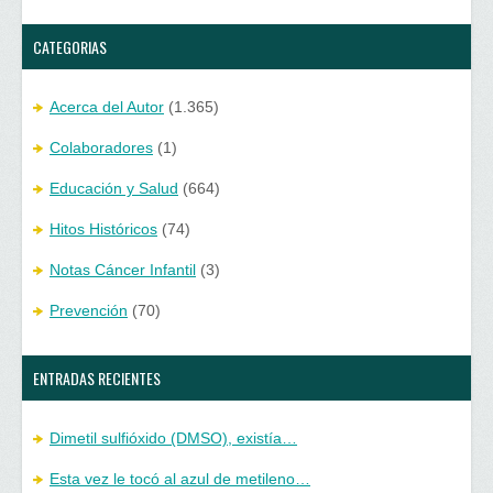
)
a
)
CATEGORIAS
Acerca del Autor
(1.365)
Colaboradores
(1)
Educación y Salud
(664)
Hitos Históricos
(74)
Notas Cáncer Infantil
(3)
Prevención
(70)
ENTRADAS RECIENTES
Dimetil sulfióxido (DMSO), existía…
Esta vez le tocó al azul de metileno…