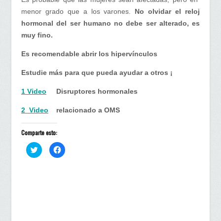
menor grado que a los varones.
No olvidar el reloj
hormonal del ser humano no debe ser alterado, es
muy fino.
Es recomendable abrir los hipervínculos
Estudie más para que pueda ayudar a otros ¡
1 Video
Disruptores hormonales
2 Video
relacionado a OMS
Comparte esto:
H
H
a
a
z
z
c
c
l
l
i
i
c
c
p
p
a
a
r
r
a
a
c
c
o
o