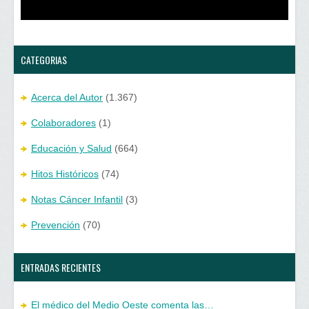
e
u
v
e
a
v
)
a
)
CATEGORIAS
Acerca del Autor
(1.367)
Colaboradores
(1)
Educación y Salud
(664)
Hitos Históricos
(74)
Notas Cáncer Infantil
(3)
Prevención
(70)
ENTRADAS RECIENTES
El médico del Medio Oeste comenta las…