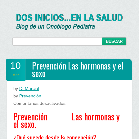
Prevención Las hormonas y el
10
sexo
Mar
by
Dr.Marcial
by
Prevención
en
Comentarios desactivados
Prevención
Prevención Las hormonas y
Las
el sexo.
hormonas
y
¿Qué sucede desde la concepción?