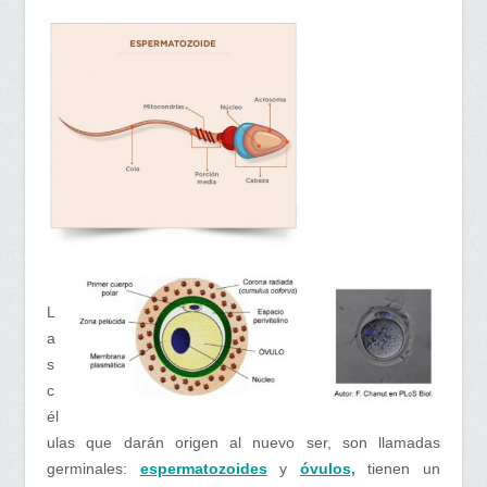
L
a
s
c
él
ulas que darán origen al nuevo ser, son llamadas
germinales:
espermatozoides
y
óvulos,
tienen un