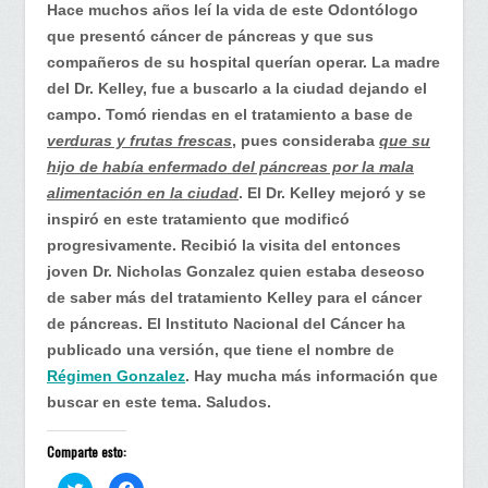
Donald
Hace muchos años leí la vida de este Odontólogo
Kelley
que presentó cáncer de páncreas y que sus
y
compañeros de su hospital querían operar. La madre
su
del Dr. Kelley, fue a buscarlo a la ciudad dejando el
cáncer
campo. Tomó riendas en el tratamiento a base de
de
verduras y frutas frescas
, pues consideraba
que su
páncreas
hijo de había enfermado del páncreas por la mala
alimentación en la ciudad
. El Dr. Kelley mejoró y se
inspiró en este tratamiento que modificó
progresivamente. Recibió la visita del entonces
joven Dr. Nicholas Gonzalez quien estaba deseoso
de saber más del tratamiento Kelley para el cáncer
de páncreas. El Instituto Nacional del Cáncer ha
publicado una versión, que tiene el nombre de
Régimen Gonzalez
. Hay mucha más información que
buscar en este tema. Saludos.
Comparte esto:
H
H