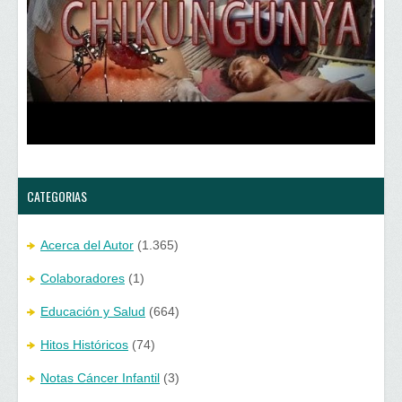
u
n
n
u
a
n
v
a
e
v
n
e
t
n
a
t
n
a
a
n
n
a
u
n
e
u
v
e
a
v
)
a
)
CATEGORIAS
Acerca del Autor
(1.365)
Colaboradores
(1)
Educación y Salud
(664)
Hitos Históricos
(74)
Notas Cáncer Infantil
(3)