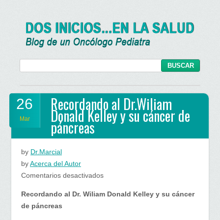
Recordando al Dr.Wiliam
26
Donald Kelley y su cáncer de
Mar
páncreas
by
Dr.Marcial
by
Acerca del Autor
en
Comentarios desactivados
Recordando
Recordando al Dr. Wiliam Donald Kelley y su cáncer
al
de páncreas
Dr.Wiliam