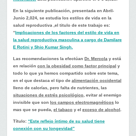
En la siguiente publicación, presentada en Abril-
Junio 2,024, se estudia los estilos de vida en la
salud reproductiva ,el titulo de este trabajo es:
“
Implicaciones de los factores del estilo de vida en
la salud reproductiva masculina a cargo de Damilare
E Rotini y Shio Kumar Singh.
Las recomendaciones la efectúan
Dr. Mercola
y está
en relación
con la obesidad como factor principal
y
todo lo que ya hemos compartido sobre este tema,
en el que destaca el tipo de
alimentación occidental
lleno de calorías, pero falta de nutrientes, las
situaciones de estrés psicológico
, evitar al enemigo
invisible que son
los campos electromagnéticos
lo
mas que se pueda,
el tabaco
y el
exceso de alcohol
.
Título:
“Este reflejo íntimo de su salud tiene
conexión con su longevidad”