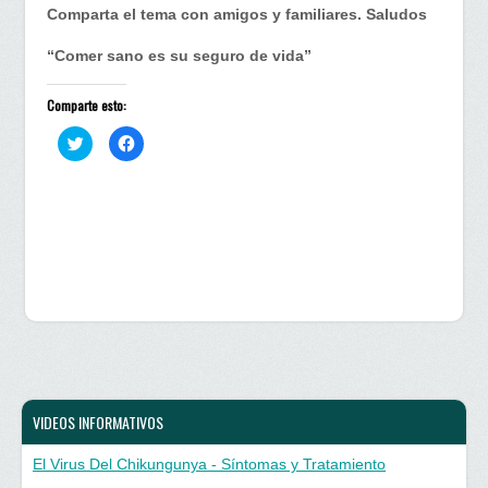
Comparta el tema con amigos y familiares. Saludos
“Comer sano es su seguro de vida”
Comparte esto:
H
H
a
a
z
z
c
c
l
l
i
i
c
c
p
p
a
a
r
r
a
a
c
c
o
o
m
m
p
p
a
a
r
r
t
t
i
i
r
r
e
e
n
n
VIDEOS INFORMATIVOS
T
F
w
a
i
c
El Virus Del Chikungunya - Síntomas y Tratamiento
t
e
t
b