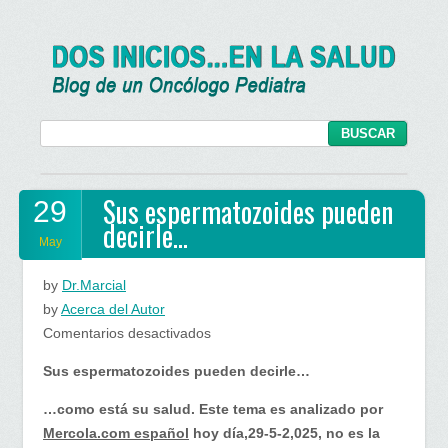
Sus espermatozoides pueden
29
decirle…
May
by
Dr.Marcial
by
Acerca del Autor
en
Comentarios desactivados
Sus
Sus espermatozoides pueden decirle…
espermatozoides
pueden
…como está su salud. Este tema es analizado por
decirle…
Mercola.com español
hoy día,29-5-2,025, no es la