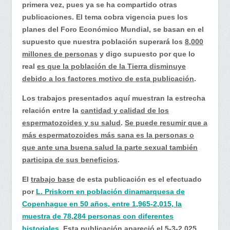
primera vez, pues ya se ha compartido otras
publicaciones. El tema cobra vigencia pues los
planes del Foro Económico Mundial, se basan en el
supuesto que nuestra población superará los
8,000
millones de personas
y digo supuesto por que lo
real
es que la población de la Tierra disminuye
debido a los factores motivo de esta publicación
.
Los trabajos presentados aquí muestran la estrecha
relación entre la
cantidad y calidad de los
espermatozoides y su salud
.
Se puede resumir que a
más espermatozoides más sana es la personas o
que ante una buena salud la parte sexual también
participa de sus beneficios
.
El
trabajo base
de esta publicación es el efectuado
por
L. Priskorn en población dinamarquesa de
Copenhague en 50 años, entre 1,965-2,015, la
muestra de 78,284 personas con diferentes
historiales.
Esta publicación apareció el 5-3-2,025.