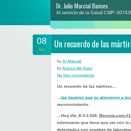
Dr. Julio Marcial Bances
Al servicio de la Salud CMP: 0074
08
Un recuerdo de las márti
Mar
by
Dr.Marcial
by
Acerca del Autor
en
No hay comentarios
Un
Un recuerdo de las mártires…
recuerdo
de
…
las mujeres que se atrevieron a lo
las
reconocimiento.
mártires…
…Hoy día ,8-3-2,026,
Mercola.com-#1
interesante que tiene que ver con la
detectados con pruebas de laborator