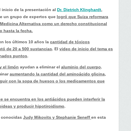
l inicio de la presentación al
Dr. Dietrich Klinghardt
,
de un grupo de expertos que
logró que Suiza reformara
Medicina Alternativa como un derecho constitucional
o hasta la fecha.
n los últimos 10 años la
cantidad de tóxicos
tó de 20 a 500 sustancias
. El
video de inicio del tema es
inados puntos
.
y el limón
ayudan a eliminar el
aluminio del cuerpo
.
minar
aumentando la cantidad del aminoácido glicina
,
guir con la sopa de huesos o los medicamentos que
e se encuentra en los antiácidos pueden interferir la
oideas y producir hipotiroidismo
.
s conocidas
Judy Mikovits y Stephanie Seneff
en esta