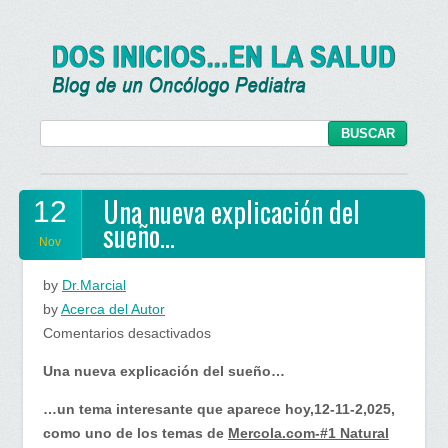
Una nueva explicación del
12
sueño…
Nov
by
Dr.Marcial
by
Acerca del Autor
en
Comentarios desactivados
Una
Una nueva explicación del sueño…
nueva
explicación
…un tema interesante que aparece hoy,12-11-2,025,
del
como uno de los temas de
Mercola.com-#1 Natural