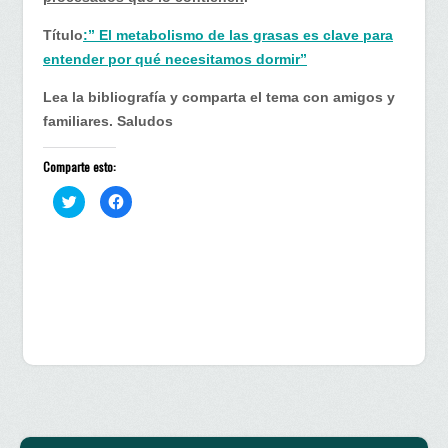
Título
:” El metabolismo de las grasas es clave para
entender por qué necesitamos dormir”
Lea la bibliografía y comparta el tema con amigos y
familiares. Saludos
Comparte esto:
H
H
a
a
z
z
c
c
l
l
i
i
c
c
p
p
a
a
r
r
a
a
c
c
o
o
m
m
p
p
a
a
r
r
t
t
i
i
r
r
e
e