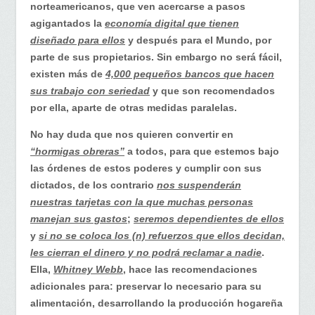
alerta
norteamericanos, que ven acercarse a pasos
en
agigantados la
economía digital que tienen
la
diseñado para ellos
y después para el Mundo, por
economía…
parte de sus propietarios. Sin embargo no será fácil,
existen más de
4,000 pequeños bancos que hacen
sus trabajo con seriedad
y que son recomendados
por ella, aparte de otras medidas paralelas.
No hay duda que nos quieren convertir en
“hormigas obreras”
a todos, para que estemos bajo
las órdenes de estos poderes y cumplir con sus
dictados, de los contrario
nos suspenderán
nuestras tarjetas con la que muchas personas
manejan sus gastos
;
seremos dependientes de ellos
y
si no se coloca los (n) refuerzos que ellos decidan,
les cierran el dinero y no podrá reclamar a nadie
.
Ella,
Whitney Webb
, hace las recomendaciones
adicionales para: preservar lo necesario para su
alimentación, desarrollando la producción hogareña