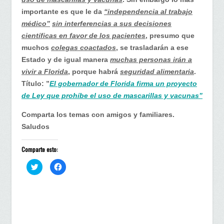
importante es que le da
“independencia al trabajo
médico”
sin interferencias a sus decisiones
científicas en favor de los pacientes
, presumo que
muchos
colegas coactados
, se trasladarán a ese
Estado y de igual manera
muchas personas irán a
vivir a Florida
, porque habrá
seguridad alimentaria
.
Título: ”
El gobernador de Florida firma un proyecto
de Ley que prohíbe el uso de mascarillas y vacunas”
Comparta los temas con amigos y familiares.
Saludos
Comparte esto:
H
H
a
a
z
z
c
c
l
l
i
i
c
c
p
p
a
a
r
r