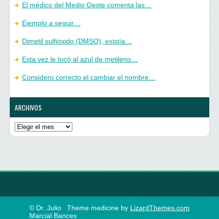
El médico del Medio Oeste comenta las…
Ejemplo a seguir…
Dimetil sulfióxido (DMSO), existía…
Esta vez le tocó al azul de metileno…
Considero correcto el cambiar el nombre…
ARCHIVOS
Archivos
© Dr. Julio
Theme medicine by
LizardThemes.com
Marcial Bances