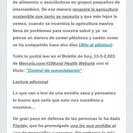
de alimentos o asociándose en grupos pequeños de
intercambios. De esa manera
renacerá la agricultura
sostenible que tanto se necesita
y que más lejos la
vemos, cuando se incentiva la agricultura masiva
llena de problemas para nuestra salud y ya se
piense en darnos de comer plásticos y cartón como
se ha compartido hace dos días (
Alto al plástico
)
Todo lo podrá leer en el Boletín de hoy, 13-5-2,023,
de
Mercola.com-#1Ntural Health Website
con el
título:
”Control de consolidación”
Lectura adicional
Lo que van a leer da una envidia sana y pensamos
lo bueno que sería que esto nos sucediera a
nosotros…
Un gran paso en defensa de las personas lo ha dado
Florid
a, que ha promulgado
una ley que prohíbe el
uso de mascarillas y vacunas
. Sin embargo lo más