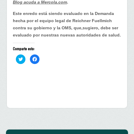
Blog acuda a Mercola.com
.
Este enredo está siendo evaluado en la Demanda
hecha por el equipo legal de Reichner Fuellmich
contra su gobierno y la OMS, que,sugiero, debe ser
evaluado por nuestras nuevas autoridades de salud.
Comparte esto:
H
H
a
a
z
z
c
c
l
l
i
i
c
c
p
p
a
a
r
r
a
a
c
c
o
o
m
m
p
p
a
a
r
r
t
t
i
i
r
r
e
e
n
n