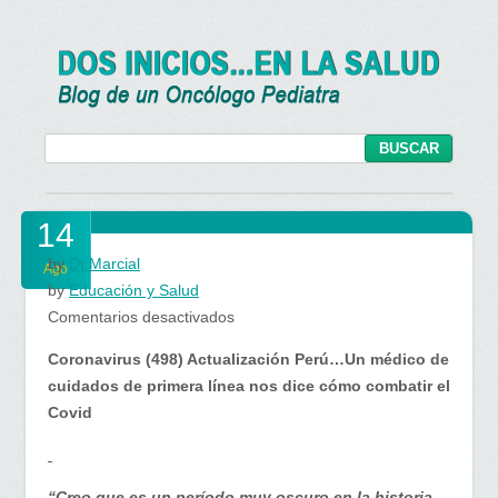
14
by
Dr.Marcial
Ago
by
Educación y Salud
en
Comentarios desactivados
Coronavirus (498) Actualización Perú…Un médico de
cuidados de primera línea nos dice cómo combatir el
Covid
“Creo que es un período muy oscuro en la historia