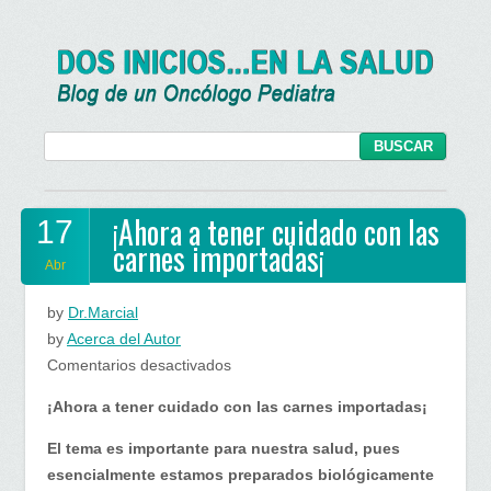
¡Ahora a tener cuidado con las
17
carnes importadas¡
Abr
by
Dr.Marcial
by
Acerca del Autor
en
Comentarios desactivados
¡Ahora
¡Ahora a tener cuidado con las carnes importadas¡
a
tener
El tema es importante para nuestra salud, pues
cuidado
esencialmente estamos preparados biológicamente