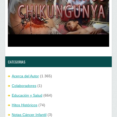
e
e
n
e
u
n
n
u
a
n
v
a
e
v
n
e
t
n
a
t
n
a
a
n
n
a
u
n
e
u
v
e
a
v
)
a
)
CATEGORIAS
Acerca del Autor
(1.365)
Colaboradores
(1)
Educación y Salud
(664)
Hitos Históricos
(74)
Notas Cáncer Infantil
(3)