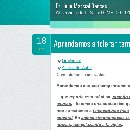
Dr. Julio Marcial Bances
Al servicio de la Salud CMP: 0074
18
Aprendamos a tolerar temp
Ago
by
Dr.Marcial
by
Acerca del Autor
en
Comentarios desactivados
Aprendamos
Aprendamos a tolerar temperaturas e
a
tolerar
…que
reporta
esta práctica:
cuando n
temperaturas
saunas
, liberamos una sustancias q
extremas,
nos sometemos a
temperaturas frías
lea
cerebral
. En
ambas circunstancias te
los
nuevas, reemplazando a la viejas
.