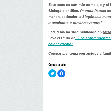
beneficios…
Este tema es aún más complejo y al le
Bióloga científica,
Rhonda Patrick
co
manera estimular la
Biogénesis mitoc
intermitente o tomar resveratrol.
Este tema ha sido publicado en
Merc
lleva el título de
:”Los sorprendentes b
calor extremo”
Comparta el tema con amigos y famil
Comparte esto:
H
H
a
a
z
z
c
c
l
l
i
i
c
c
p
p
a
a
r
r
a
a
c
c
o
o