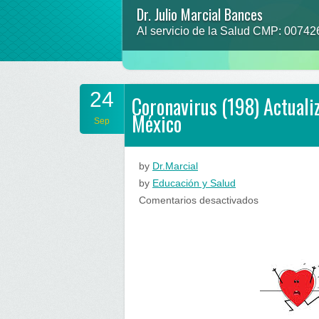
Dr. Julio Marcial Bances
Prevenir para no lamentar
Al servicio de la Salud CMP: 0074
“que la comida sea tu alimento y el 
24
Coronavirus (198) Actuali
México
Sep
by
Dr.Marcial
by
Educación y Salud
en
Comentarios desactivados
Coronavirus
(198)
Actualización
Perú…
sigamos
el