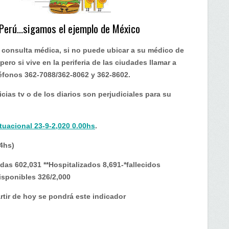
 Perú…sigamos el ejemplo de México
a consulta médica, si no puede ubicar a su médico de
ero si vive en la periferia de las ciudades llamar a
éfonos 362-7088/362-8062 y 362-8602.
icias tv o de los diarios son perjudiciales para su
ituacional 23-9-2,020 0.00hs
.
4hs)
das 602,031 **Hospitalizados 8,691-*fallecidos
isponibles 326/2,000
rtir de hoy se pondrá este indicador