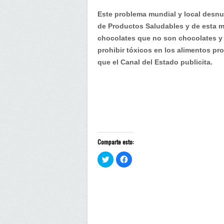
Este problema mundial y local desnu
de Productos Saludables y de esta ma
chocolates que no son chocolates y
prohibir tóxicos en los alimentos p
que el Canal del Estado publicita.
Comparte esto:
H
H
a
a
z
z
c
c
l
l
i
i
c
c
p
p
a
a
r
r
a
a
c
c