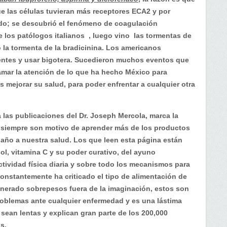
 las células tuvieran más receptores ECA2 y por
ido; se descubrió el fenómeno de coagulación
e los patólogos italianos , luego vino las tormentas de
ó la tormenta de la bradicinina. Los americanos
entes y usar bigotera. Sucedieron muchos eventos que
lamar la atención de lo que ha hecho México para
s mejorar su salud, para poder enfrentar a cualquier otra
 las publicaciones del Dr. Joseph Mercola, marca la
y siempre son motivo de aprender más de los productos
daño a nuestra salud. Los que leen esta página están
sol, vitamina C y su poder curativo, del ayuno
actividad física diaria y sobre todo los mecanismos para
onstantemente ha criticado el tipo de alimentación de
nerado sobrepesos fuera de la imaginación, estos son
oblemas ante cualquier enfermedad y es una lástima
sean lentas y explican gran parte de los 200,000
s.