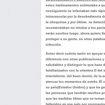
estos medicamentos estimulaba a que
consiguiente se infectaban más ráp
intravascular por la desobediencia d
la citoquinas y por último se detect
recomendaban no intubar a los paci
serán escritos luego, ahora quiero l
proteger a su gente, en otras palabra
infección.
Antes decir cuánta razón en apoyar a
diferencia con otras publicaciones 
saludables y distinguir lo que hace 
familiarizados con la vitamina D del 
intermitente, del buen dormir, de la 
atenuar los momentos de estrés. Él c
su país(Estados Unidos) y que ha ge
las personas que tendrán muchos pr
que las medidas tibias que se toman 
fallecidos en ese país por coronaviru