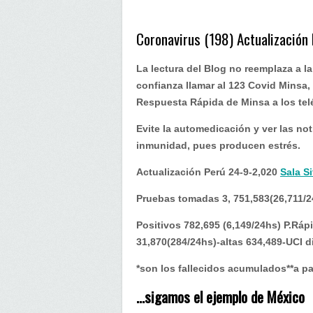
ejemplo
de
México
Coronavirus (198) Actualización
La lectura del Blog no reemplaza a l
confianza llamar al 123 Covid Minsa, p
Respuesta Rápida de Minsa a los tel
Evite la automedicación y ver las not
inmunidad, pues producen estrés.
Actualización Perú 24-9-2,020
Sala S
Pruebas tomadas 3, 751,583(26,711/2
Positivos 782,695 (6,149/24hs) P.Rápi
31,870(284/24hs)-altas 634,489-UCI d
*son los fallecidos acumulados**a pa
…sigamos el ejemplo de México