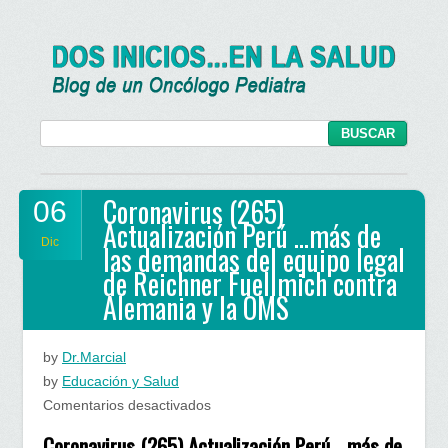
Coronavirus (265)
06
Actualización Perú …más de
Dic
las demandas del equipo legal
de Reichner Fuellmich contra
Alemania y la OMS
by
Dr.Marcial
by
Educación y Salud
en
Comentarios desactivados
Coronavirus
Coronavirus (265) Actualización Perú… más de