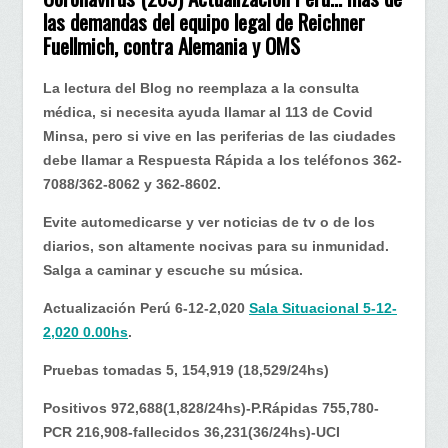
(265)
las demandas del equipo legal de Reichner
Actualización
Fuellmich, contra Alemania y OMS
Perú
…
La lectura del Blog no reemplaza a la consulta
más
médica, si necesita ayuda llamar al 113 de Covid
de
Minsa, pero si vive en las periferias de las ciudades
las
debe llamar a Respuesta Rápida a los teléfonos 362-
demandas
7088/362-8062 y 362-8602.
del
equipo
Evite automedicarse y ver noticias de tv o de los
legal
diarios, son altamente nocivas para su inmunidad.
de
Salga a caminar y escuche su música.
Reichner
Actualización Perú 6-12-2,020
Sala Situacional 5-12-
Fuellmich
2,020 0.00hs
.
contra
Alemania
Pruebas tomadas 5, 154,919 (18,529/24hs)
y
Positivos 972,688(1,828/24hs)-P.Rápidas 755,780-
la
PCR 216,908-fallecidos 36,231(36/24hs)-UCI
OMS