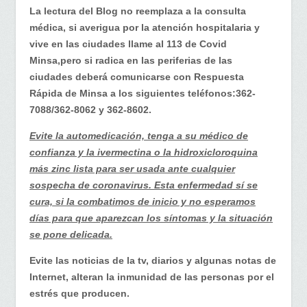
Perú…
La lectura del Blog no reemplaza a la consulta
Australia
médica, si averigua por la atención hospitalaria y
y
vive en las ciudades llame al 113 de Covid
la
Minsa,pero si radica en las periferias de las
ivermectina
ciudades deberá comunicarse con Respuesta
Rápida de Minsa a los siguientes teléfonos:362-
7088/362-8062 y 362-8602.
Evite la automedicación, tenga a su médico de
confianza y la ivermectina o la hidroxicloroquina
más zinc lista para ser usada ante cualquier
sospecha de coronavirus. Esta enfermedad sí se
cura, si la combatimos de inicio y no esperamos
días para que aparezcan los síntomas y la situación
se pone delicada.
Evite las noticias de la tv, diarios y algunas notas de
Internet, alteran la inmunidad de las personas por el
estrés que producen.