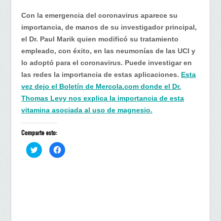
Con la emergencia del coronavirus aparece su
importancia, de manos de su investigador principal,
el Dr. Paul Marik quien modificó su tratamiento
empleado, con éxito, en las neumonías de las UCI y
lo adoptó para el coronavirus. Puede investigar en
las redes la importancia de estas aplicaciones.
Esta
vez dejo el Boletín de Mercola.com donde el Dr.
Thomas Levy nos explica la importancia de esta
vitamina asociada al uso de magnesio.
Comparte esto:
H
H
a
a
z
z
c
c
l
l
i
i
c
c
p
p
a
a
r
r
a
a
c
c
o
o