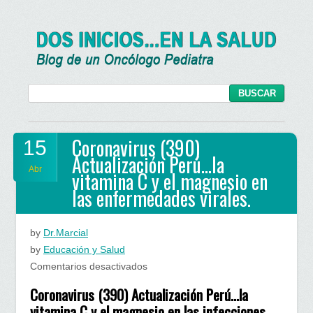
Coronavirus (390)
15
Actualización Perú…la
Abr
vitamina C y el magnesio en
las enfermedades virales.
by
Dr.Marcial
by
Educación y Salud
en
Comentarios desactivados
Coronavirus
Coronavirus (390) Actualización Perú…la
(390)
vitamina C y el magnesio en las infecciones