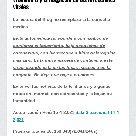
Actualización
virales.
Perú…
la
La lectura del Blog no reemplaza a la consulta
vitamina
médica
C
y
Evite automedicarse, coordine con médico de
el
confianza el tratamiento, bajo sospechas de
magnesio
coronavirus, con ivermectina o hidroxicloroquina
en
más zinc. Es la única manera de contener a este
las
virus, cuando está en las fosas nasales o en la
enfermedades
garganta. No deje que baje a pulmones
.
virales.
Evite ver las noticias de la tv, diarios y algunas
notas en Internet, son estresantes y le bajan su
inmunidad.
Actualización Perú 15-4-2,021
Sala Situacional 14-4-
2,021
.
Pruebas totales 10, 158,843
(72,841/24hs
)