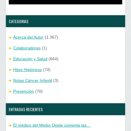
e
u
v
e
a
v
)
a
)
CATEGORIAS
Acerca del Autor
(1.367)
Colaboradores
(1)
Educación y Salud
(664)
Hitos Históricos
(74)
Notas Cáncer Infantil
(3)
Prevención
(70)
ENTRADAS RECIENTES
El médico del Medio Oeste comenta las…