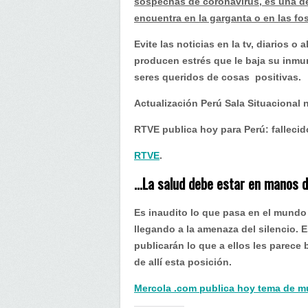
debe
sospechas de coronavirus, es una de
estar
encuentra en la garganta o en las fo
en
Evite las noticias en la tv, diarios 
manos
producen estrés que le baja su inmu
de
seres queridos de cosas positivas.
médicos
sin
Actualización Perú Sala Situacional 
intereses
RTVE publica hoy para Perú: fallecid
de
ningún
RTVE
.
tipo.
…La salud debe estar en manos d
Es inaudito lo que pasa en el mundo 
llegando a la amenaza del silencio. 
publicarán lo que a ellos les parece
de allí esta posición.
Mercola .com publica hoy tema de m