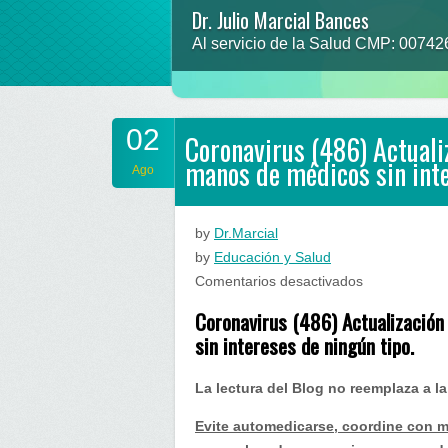
Dr. Julio Marcial Bances
Al servicio de la Salud CMP: 0074
02
Coronavirus (486) Actuali
manos de médicos sin inte
Ago
by
Dr.Marcial
by
Educación y Salud
en
Comentarios desactivados
Coronavirus
Coronavirus (486) Actualizació
(486)
sin intereses de ningún tipo.
Actualización
Perú…
La lectura del Blog no reemplaza a l
La
Salud
Evite automedicarse, coordine con m