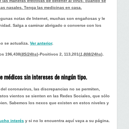
 las maneras efectivas de detener al virus: cuando se
sas nasales. Tenga las medicinas en casa.
o algunas notas de Internet, muchas son engañosas y le
nidad. Salga a caminar abrigado o converse con los
no se actualiza.
Ver anterior
.
os 196,438(
85/24hs
)-Positivos 2, 113,201(
1,808/24hs
).
e médicos sin intereses de ningún tipo.
del coronavirus, las discrepancias no se permiten,
Estos vientos se sienten en las Redes Sociales, que sólo
 bien. Sabemos los nexos que existen en estos niveles y
ucho interés
y si no lo encuentra aquí vaya a su página.