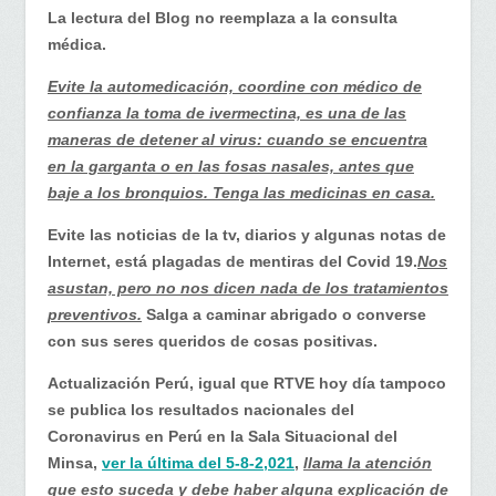
Perú…
La lectura del Blog no reemplaza a la consulta
Venta
médica.
libre
de
Evite la automedicación, coordine con médico de
ivermectina
confianza la toma de ivermectina, es una de las
maneras de detener al virus: cuando se encuentra
en la garganta o en las fosas nasales, antes que
baje a los bronquios. Tenga las medicinas en casa.
Evite las noticias de la tv, diarios y algunas notas de
Internet, está plagadas de mentiras del Covid 19.
Nos
asustan, pero no nos dicen nada de los tratamientos
preventivos.
Salga a caminar abrigado o converse
con sus seres queridos de cosas positivas.
Actualización Perú, igual que RTVE hoy día tampoco
se publica los resultados nacionales del
Coronavirus en Perú en la Sala Situacional del
Minsa,
ver la última del 5-8-2,021
,
llama la atención
que esto suceda y debe haber alguna explicación de