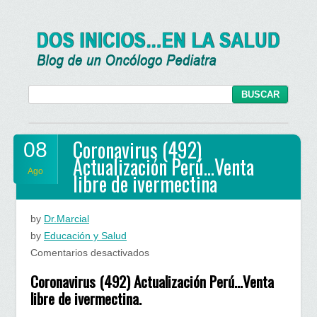
Coronavirus (492)
08
Actualización Perú…Venta
Ago
libre de ivermectina
by
Dr.Marcial
by
Educación y Salud
en
Comentarios desactivados
Coronavirus
Coronavirus (492) Actualización Perú…Venta
(492)
libre de ivermectina.
Actualización