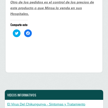
Otro de los pedidos es el control de los precios de
este producto o que Minsa lo venda en sus
Hospitales.
Comparte esto:
H
H
a
a
z
z
c
c
l
l
i
i
c
c
p
p
a
a
r
r
a
a
c
c
o
o
m
m
p
p
a
a
r
r
t
t
i
i
r
r
e
e
n
n
VIDEOS INFORMATIVOS
T
F
w
a
i
c
El Virus Del Chikungunya - Síntomas y Tratamiento
t
e
t
b