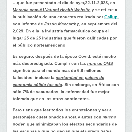
informe
…que fue presentado el día de ayer,22-11-2,023, en
acerca
Mercola.com-#1Natural Health Website
y se refiere a
de
la publicación de una encuesta realizada por
Gallup
,
la
con informe de
Justin Mcccarthy
, en septiembre del
credibilidad
2,029. En ella la industria farmacéutica ocupa el
de
lugar 25 de 25 industrias que fueron calificadas por
la
el público norteamericano.
industria
Es seguro, después de la época Covid, esté mucho
farmacéutica…
más desprestigiada. Cumplir con las
normas OMS
significó para el mundo más de 6.8 millones
fallecidos, incluso la
mortandad en países de
economía sólida fue alta
. Sin embargo, en África con
sólo 7% de vacunados, la enfermedad fue mejor
tolerada que en los otros continentes.
Pero tiene que leer todos los entretelones y ver a
personajes cuestionados ahora y antes con
mucho
poder
, que
minimizaban los efectos secundarios de
las vacunas
y que
no decían que el Estado había