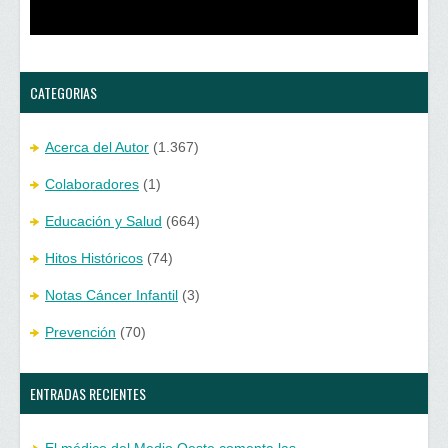
n
a
u
n
e
u
v
e
a
v
)
a
)
CATEGORIAS
Acerca del Autor
(1.367)
Colaboradores
(1)
Educación y Salud
(664)
Hitos Históricos
(74)
Notas Cáncer Infantil
(3)
Prevención
(70)
ENTRADAS RECIENTES