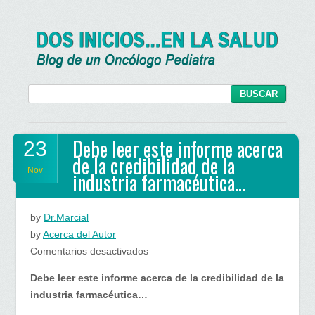
Debe leer este informe acerca
23
de la credibilidad de la
Nov
industria farmacéutica…
by
Dr.Marcial
by
Acerca del Autor
en
Comentarios desactivados
Debe
Debe leer este informe acerca de la credibilidad de la
leer
industria farmacéutica…
este