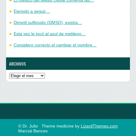
El médico del Medio Oeste comenta las…
Ejemplo a seguir…
Dimetil sulfióxido (DMSO), existía…
Esta vez le tocó al azul de metileno…
Considero correcto el cambiar el nombre…
ARCHIVOS
Archivos
© Dr. Julio
Theme medicine by
LizardThemes.com
Marcial Bances