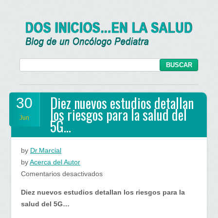
Diez nuevos estudios detallan
30
los riesgos para la salud del
Jun
5G…
by
Dr.Marcial
by
Acerca del Autor
en
Comentarios desactivados
Diez
Diez nuevos estudios detallan los riesgos para la
nuevos
salud del 5G…
estudios