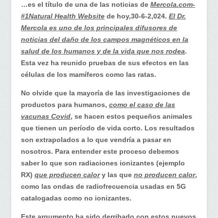
detallan
…es el título de una de las noticias de
Mercola.com-
los
#1Natural Health Website
de hoy,30-6-2,024.
El Dr.
riesgos
Mercola es uno de los principales difusores de
para
noticias del daño de los campos magnéticos en la
la
salud de los humanos y de la vida que nos rodea
.
salud
Esta vez ha reunido pruebas de sus efectos en las
del
células de los mamíferos como las ratas.
5G…
No olvide que la mayoría de las investigaciones de
productos para humanos,
como el caso de las
vacunas Covid
, se hacen estos pequeños animales
que tienen un período de vida corto. Los resultados
son extrapolados a lo que vendría a pasar en
nosotros. Para entender este proceso debemos
saber lo que son radiaciones ionizantes (ejemplo
RX)
que producen calor
y las que
no producen calor
,
como las ondas de radiofrecuencia usadas en 5G
catalogadas como no ionizantes.
Este argumento ha sido derribado con estos nuevos