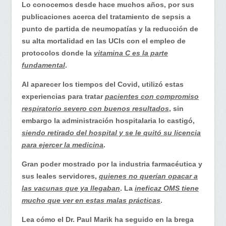
médico
Lo conocemos desde hace muchos años, por sus
ejemplar
publicaciones acerca del tratamiento de sepsis a
que
punto de partida de neumopatías y la reducción de
se
su alta mortalidad en las UCIs con el empleo de
atrevió
protocolos donde la
vitamina C es la parte
a
fundamental
.
desafiar
Al aparecer los tiempos del Covid, utilizó estas
al
experiencias para tratar
pacientes con compromiso
sistema
respiratorio severo con buenos resultados
, sin
embargo la administración hospitalaria lo castigó,
siendo retirado del hospital y se le quitó su licencia
para ejercer la medicina
.
Gran poder mostrado por la industria farmacéutica y
sus leales servidores,
quienes no querían opacar a
las vacunas que ya llegaban
. La
ineficaz OMS tiene
mucho que ver en estas malas prácticas
.
Lea cómo el Dr. Paul Marik ha seguido en la brega