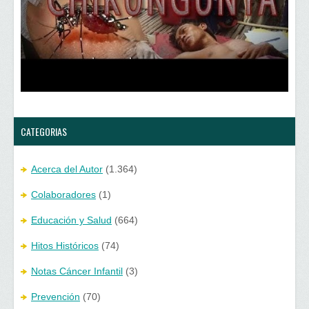
a
n
v
a
e
v
n
e
t
n
a
t
n
a
a
n
n
a
u
n
e
u
v
e
a
v
)
a
)
CATEGORIAS
Acerca del Autor
(1.364)
Colaboradores
(1)
Educación y Salud
(664)
Hitos Históricos
(74)
Notas Cáncer Infantil
(3)
Prevención
(70)