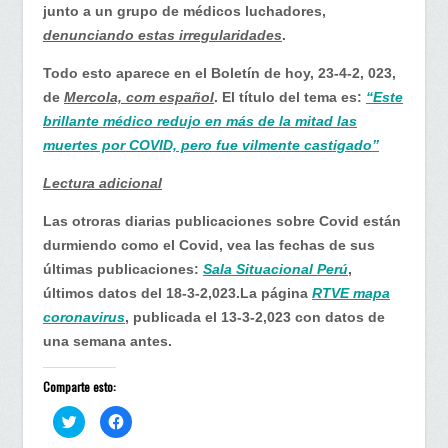
junto a un grupo de médicos luchadores,
denunciando estas irregularidades
.
Todo esto aparece en el Boletín de hoy, 23-4-2, 023,
de
Mercola, com español
. El título del tema es:
“Este
brillante médico redujo en más de la mitad las
muertes por COVID, pero fue vilmente castigado”
Lectura adicional
Las otroras diarias publicaciones sobre Covid están
durmiendo como el Covid, vea las fechas de sus
últimas publicaciones:
Sala Situacional Perú
,
últimos datos del 18-3-2,023.La página
RTVE mapa
coronavirus
, publicada el 13-3-2,023 con datos de
una semana antes.
Comparte esto:
H
H
a
a
z
z