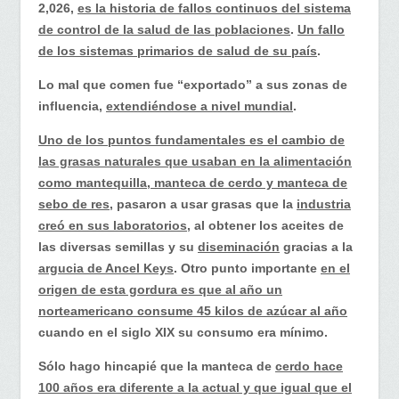
gordura
2,026,
es la historia de fallos continuos del sistema
en
de control de la salud de las poblaciones
.
Un fallo
estos
de los sistemas primarios de salud de su país
.
tiempos…
Lo mal que comen fue “exportado” a sus zonas de
influencia,
extendiéndose a nivel mundial
.
Uno de los puntos fundamentales es el cambio de
las grasas naturales que usaban en la alimentación
como mantequilla, manteca de cerdo y manteca de
sebo de res
, pasaron a usar grasas que la
industria
creó en sus laboratorios
, al obtener los aceites de
las diversas semillas y su
diseminación
gracias a la
argucia de Ancel Keys
. Otro punto importante
en el
origen de esta gordura es que al año un
norteamericano consume 45 kilos de azúcar al año
cuando en el siglo XIX su consumo era mínimo.
Sólo hago hincapié que la manteca de
cerdo hace
100 años era diferente a la actual y que igual que el