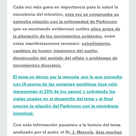
el
Cada vez más gana en importancia para la salud la
Parkinson…
microbiota del intestino,
esta vez se comprueba su
estrecha relación con la enfermedad de Parkinson
que va mostrando evidencias sutiles
años antes de
la alteración de los movimientos evidentes
, entre
estas manifestaciones tenemos:
estreñimiento,
cambios de humor, trastornos del sueño,
disminución del sentido del olfato y problemas de
movimientos discretos.
El tema es denso par la mayoría ,por lo que consulto
con IA acerca de las variantes genéticas (que sólo
representan el 15% de los casos) y sobretodo las
siglas usadas en el desarrollo del tema y al final
preciso la relación del Parkinson con la microbiota
intestinal.
Con esta información pasamos a la lectura del tema
analizado por el autor, el Dr
. J. Mercola
,
deja muchas