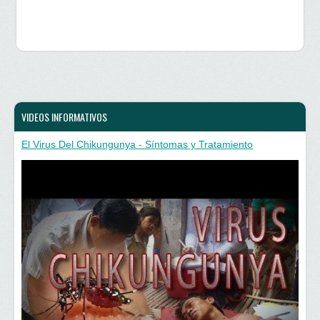
n
a
u
n
e
u
v
e
a
v
)
a
)
VIDEOS INFORMATIVOS
El Virus Del Chikungunya - Síntomas y Tratamiento