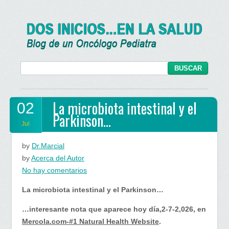
La microbiota intestinal y el
02
Parkinson…
Jul
by
Dr.Marcial
by
Acerca del Autor
en
No hay comentarios
La
La microbiota intestinal y el Parkinson…
microbiota
intestinal
…interesante nota que aparece hoy día,2-7-2,026, en
y
Mercola.com-#1 Natural Health Website
.