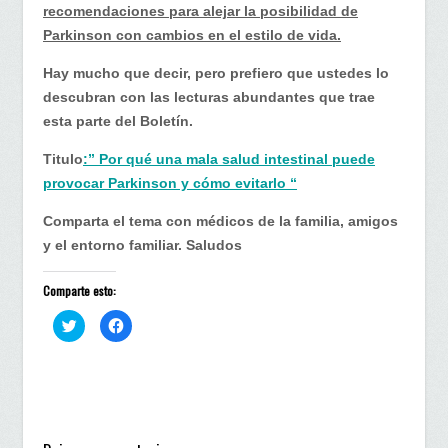
recomendaciones para alejar la posibilidad de
Parkinson con cambios en el estilo de vida.
Hay mucho que decir, pero prefiero que ustedes lo
descubran con las lecturas abundantes que trae
esta parte del Boletín.
Titulo
:” Por qué una mala salud intestinal puede
provocar Parkinson y cómo evitarlo “
Comparta el tema con médicos de la familia, amigos
y el entorno familiar. Saludos
Comparte esto:
H
H
a
a
z
z
c
c
l
l
i
i
c
c
p
p
a
a
r
r
a
a