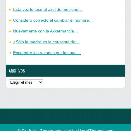
Esta vez le tocó al azul de metileno…
Considero correcto el cambiar el nombre…
Nuevamente con la Akkermancia…
¿Sólo la madre es la causante de…
Encuentre las razones por las que…
ARCHIVOS
Archivos
© Dr. Julio
Theme medicine by
LizardThemes.com