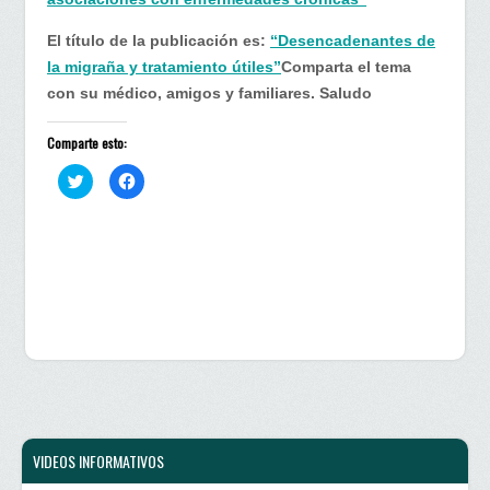
El título de la publicación es:
“Desencadenantes de
la migraña y tratamiento útiles”
Comparta el tema
con su médico, amigos y familiares. Saludo
Comparte esto:
H
H
a
a
z
z
c
c
l
l
i
i
c
c
p
p
a
a
r
r
a
a
c
c
o
o
m
m
p
p
a
a
r
r
t
t
i
i
r
r
e
e
n
n
VIDEOS INFORMATIVOS
T
F
w
a