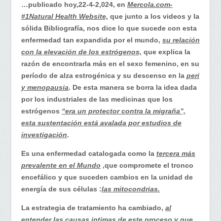
sus
…publicado hoy,22-4-2,024, en
Mercola.com-
nuevas
#1Natural Health Website,
que junto a los videos y la
acepciones
sólida Bibliografía, nos dice lo que sucede con esta
sobre
enfermedad tan expandida por el mundo,
su relación
su
con la elevación de los estrógenos,
que explica la
origen,
razón de encontrarla más en el sexo femenino, en su
tema
período de alza estrogénica y su descenso en la
peri
importante…
y menopausia
. De esta manera se borra la idea dada
por los industriales de las medicinas que los
estrógenos
“era un protector contra la migraña”,
esta sustentación está avalada por estudios de
investigación
.
Es una enfermedad catalogada como la
tercera más
prevalente en el Mundo
,que compromete el tronco
encefálico y que suceden cambios en la unidad de
energía de sus células :
las mitocondrias.
La estrategia de tratamiento ha cambiado,
al
entender las causas intimas de este proceso y que