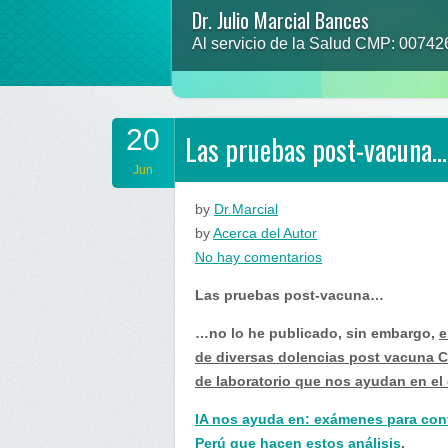
Dr. Julio Marcial Bances
Al servicio de la Salud CMP: 0074
20
Las pruebas post-vacuna…
Jun
by
Dr.Marcial
by
Acerca del Autor
en
No hay comentarios
Las
Las pruebas post-vacuna…
pruebas
post-
…no lo he publicado, sin embargo,
e
vacuna…
de diversas dolencias post vacuna C
de laboratorio que nos ayudan en el
IA nos ayuda en: exámenes para confi
Perú que hacen estos análisis
.