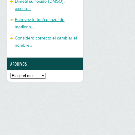
Dimetil sulfióxido (DMSO),
existía…
Esta vez le tocó al azul de
metileno…
Considero correcto el cambiar el
nombre…
ARCHIVOS
Archivos