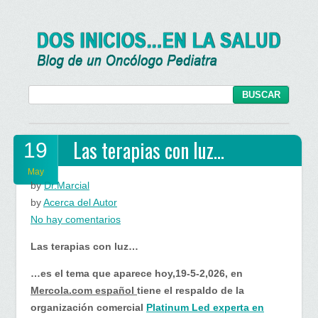
Las terapias con luz…
19
May
by
Dr.Marcial
by
Acerca del Autor
en
No hay comentarios
Las
Las terapias con luz…
terapias
con
…es el tema que aparece hoy,19-5-2,026, en
luz…
Mercola.com español
tiene el respaldo de la
organización comercial
Platinum Led experta en