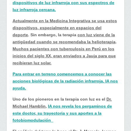
dispositivos de luz infrarroja con sus espectros de
luz infrarroja cercana.
Actualmente en la Medicina Integrativa se usa estos
dispositivos, especialmente en espacios del
deporte
. Sin embargo, la terapia
con luz viene de la
antigüedad cuando se recomendaba la helioterapia
.
Muchos pacientes con tuberculosis en Perú en los
inicios del siglo XX, eran enviados a Jauja para que
recibieran luz solar.
Para entrar en terreno comencemos a conocer las
acciones biológicas de la radiación infrarroja. IA nos
ayuda.
Uno de los pioneros en la terapia con luz es el
Dr.
Michael Hamblin,
IA nos revela los pergaminos de
este doctor, su trayectoria y sus aportes a la
fotobiomodulación