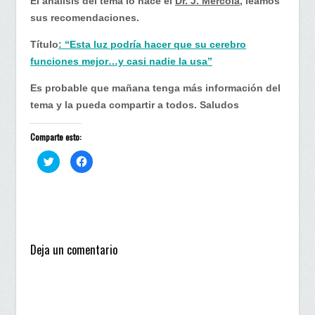
El análisis del tema lo hace el
Dr. J. Mercola
, leamos
sus recomendaciones.
Título
: “Esta luz podría hacer que su cerebro
funciones mejor…y casi nadie la usa”
Es probable que mañana tenga más información del
tema y la pueda compartir a todos. Saludos
Comparte esto:
H
H
a
a
z
z
c
c
l
l
i
i
c
c
p
p
a
a
r
r
a
a
Deja un comentario
c
c
o
o
m
m
p
p
a
a
r
r
t
t
i
i