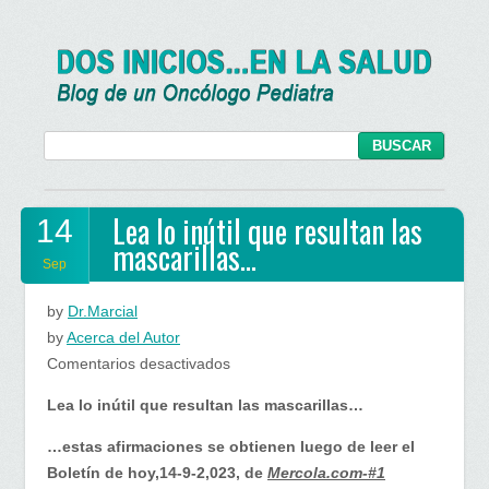
Lea lo inútil que resultan las
14
mascarillas…
Sep
by
Dr.Marcial
by
Acerca del Autor
en
Comentarios desactivados
Lea
Lea lo inútil que resultan las mascarillas…
lo
inútil
…estas afirmaciones se obtienen luego de leer el
que
Boletín de hoy,14-9-2,023, de
Mercola.com-#1