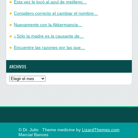
Esta vez le tocó al azul de metileno…
Considero correcto el cambiar el nombre…
Nuevamente con la Akkermancia…
¿Sólo la madre es la causante de…
Encuentre las razones por las que…
ARCHIVOS
Archivos
© Dr. Julio
Theme medicine by
LizardThemes.com
Marcial Bances