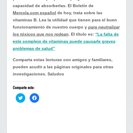
capacidad de absorberlas. El Boletín de
Mercola.com español
de hoy, trata sobre las
vitaminas B. Lea la utilidad que tienen para el buen
funcionamiento de nuestro cuerpo y
para neutralizar
los tóxicos que nos rodean
. El título es:
“La falta de
este complejo de vitaminas puede causarle graves
problemas de salud”
Comparta estas lecturas con amigos y familiares,
pueden acudir a las páginas originales para otras
investigaciones. Saludos
Comparte esto:
H
H
a
a
z
z
c
c
l
l
i
i
c
c
p
p
a
a
r
r
a
a