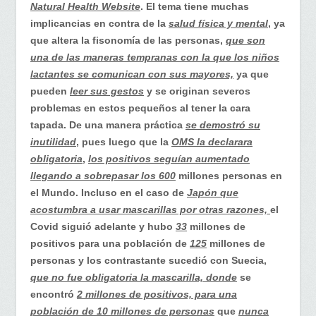
resultan
Natural Health Website
. El tema tiene muchas
las
implicancias en contra de la
salud física y mental
, ya
mascarillas…
que altera la fisonomía de las personas,
que son
una de las maneras tempranas con la que los niños
lactantes se comunican con sus mayores,
ya que
pueden
leer sus gestos
y se originan severos
problemas en estos pequeños al tener la cara
tapada. De una manera práctica
se demostró su
inutilidad
, pues luego que la
OMS la declarara
obligatoria
,
los positivos seguían aumentado
llegando a sobrepasar los 600
millones personas en
el Mundo. Incluso en el caso de
Japón que
acostumbra a usar mascarillas por otras razones,
el
Covid siguió adelante y hubo
33
millones de
positivos para una población de
125
millones de
personas y los contrastante sucedió con Suecia,
que no fue obligatoria la mascarilla, donde
se
encontró
2 millones de positivos, para una
población de 10 millones de personas
que
nunca