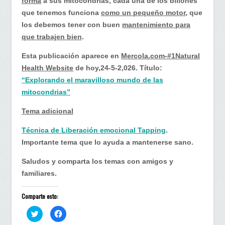
forma
a sus mitocondrias, cada una de los billones
que tenemos funciona
como un pequeño motor,
que
los debemos tener con buen
mantenimiento para
que trabajen bien
.
Esta publicación aparece en
Mercola.com-#1Natural
Health Website
de hoy,24-5-2,026. Título:
“Explorando el maravilloso mundo de las
mitocondrias”
Tema adicional
Técnica de Liberación emocional Tapping
.
Importante tema que lo ayuda a mantenerse sano.
Saludos y comparta los temas con amigos y
familiares.
Comparte esto:
H
H
a
a
z
z