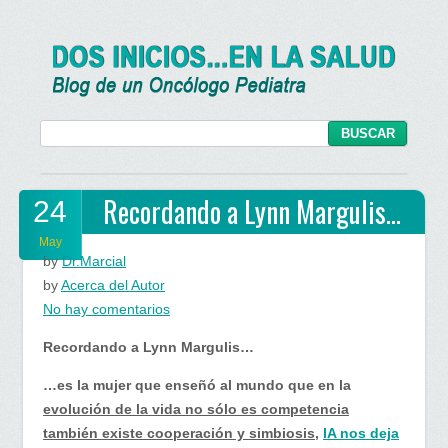
Recordando a Lynn Margulis…
24
May
by
Dr.Marcial
by
Acerca del Autor
en
No hay comentarios
Recordando
Recordando a Lynn Margulis…
a
Lynn
…es la mujer que enseñó al mundo que en la
Margulis…
evolución de la vida no sólo es competencia
también existe cooperación y simbiosis
,
IA nos deja