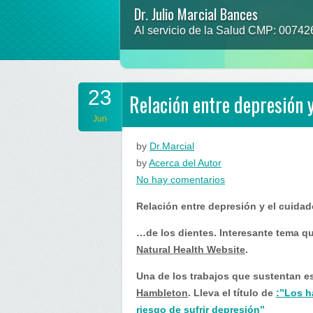
Dr. Julio Marcial Bances
Al servicio de la Salud CMP: 0074
23
Relación entre depresión 
Jun
by
Dr.Marcial
by
Acerca del Autor
en
No hay comentarios
Relación
Relación entre depresión y el cuida
entre
depresión
…de los dientes. Interesante tema qu
y
Natural Health Website
.
el
Una de los trabajos que sustentan es
cuidado…
Hambleton
. Lleva el título de
:”Los h
riesgo de sufrir depresión”