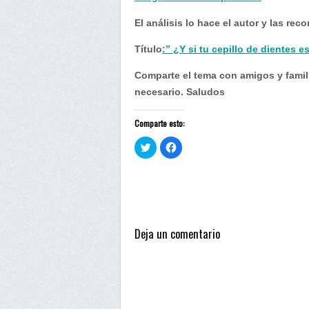
El análisis lo hace el autor y las re
Título
:” ¿Y si tu cepillo de dientes 
Comparte el tema con amigos y famili
necesario. Saludos
Comparte esto:
H
H
a
a
z
z
c
c
l
l
i
i
c
c
p
p
a
a
r
r
a
a
Deja un comentario
c
c
o
o
m
m
p
p
a
a
r
r
t
t
i
i
r
r