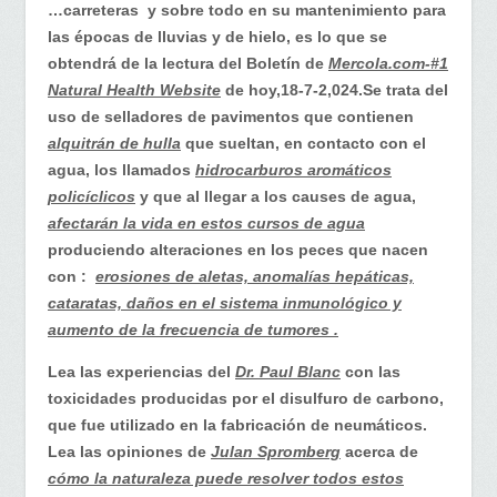
las
…carreteras y sobre todo en su mantenimiento para
autoridades
las épocas de lluvias y de hielo, es lo que se
para
obtendrá de la lectura del Boletín de
Mercola.com-#1
el
Natural Health Website
de hoy,18-7-2,024.Se trata del
cuidado
uso de selladores de pavimentos que contienen
de
alquitrán de hulla
que sueltan, en contacto con el
sus…
agua, los llamados
hidrocarburos aromáticos
policíclicos
y que al llegar a los causes de agua,
afectarán la vida en estos cursos de agua
produciendo alteraciones en los peces que nacen
con :
erosiones de aletas, anomalías hepáticas,
cataratas, daños en el sistema inmunológico y
aumento de la frecuencia de tumores .
Lea las experiencias del
Dr. Paul Blanc
con las
toxicidades producidas por el disulfuro de carbono,
que fue utilizado en la fabricación de neumáticos.
Lea las opiniones de
Julan Spromberg
acerca de
cómo la naturaleza puede resolver todos estos