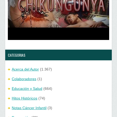
n
u
a
n
v
a
e
v
n
e
t
n
a
t
n
a
a
n
n
a
u
n
e
u
v
e
a
v
)
a
)
CATEGORIAS
Acerca del Autor
(1.367)
Colaboradores
(1)
Educación y Salud
(664)
Hitos Históricos
(74)
Notas Cáncer Infantil
(3)