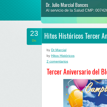
Dr. Julio Marcial Bances
Prevenir para no lamentar
Al servicio de la Salud CMP: 0074
“que la comida sea tu alimento y el 
23
Hitos Históricos Tercer A
Dic
by
Dr.Marcial
by
Hitos Históricos
en
2 comentarios
Hitos
Tercer Aniversario del B
Históricos
Tercer
Aniversario