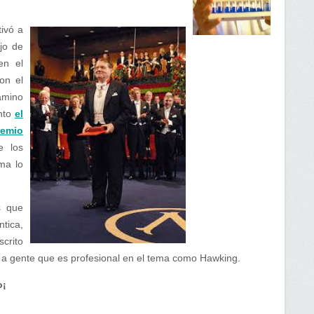
ivó a
jo de
en el
on el
amino
unto
el
remio
e los
ma lo
s que
ntica,
crito
 a gente que es profesional en el tema como Hawking.
o¡